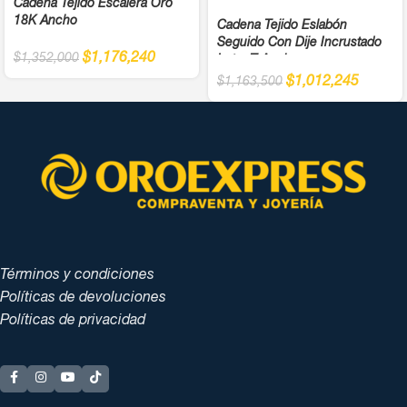
Cadena Tejido Escalera Oro
18K Ancho
Cadena Tejido Eslabón
Seguido Con Dije Incrustado
$
1,176,240
$
1,352,000
Letra T Ancho
$
1,012,245
$
1,163,500
Términos y condiciones
Políticas de devoluciones
Políticas de privacidad