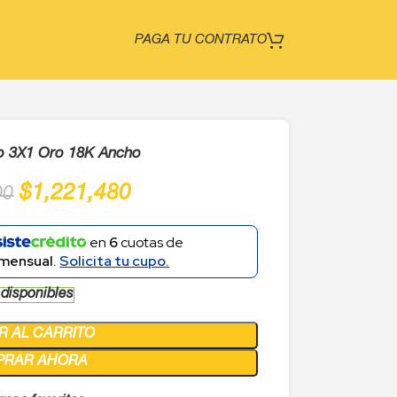
PAGA TU CONTRATO
o 3X1 Oro 18K Ancho
$
1,221,480
00
en
6
cuotas de
mensual.
Solicita tu cupo.
 disponibles
R AL CARRITO
PRAR AHORA