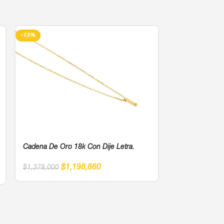
-13%
-13%
Cadena De Oro 18k Con Dije Letra.
Cadena De Oro 
$
1,198,860
$
1,378,000
$
1
$
1,378,000