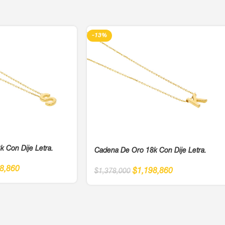
-13%
 Con Dije Letra.
Cadena De Oro 18k Con Dije Letra.
8,860
$
1,198,860
$
1,378,000