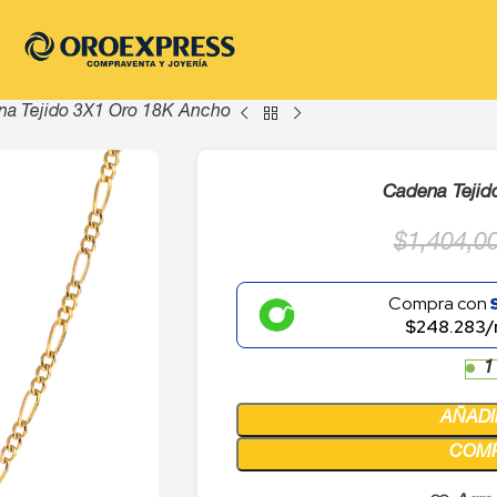
a Tejido 3X1 Oro 18K Ancho
Cadena Tejid
$
1,404,0
Compra con
$248.283/
1
AÑADI
COM