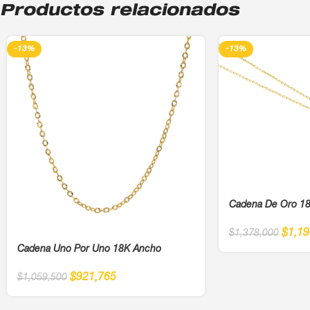
Productos relacionados
-13%
-13%
Cadena De Oro 18k
$
1,19
$
1,378,000
Cadena Uno Por Uno 18K Ancho
$
921,765
$
1,059,500