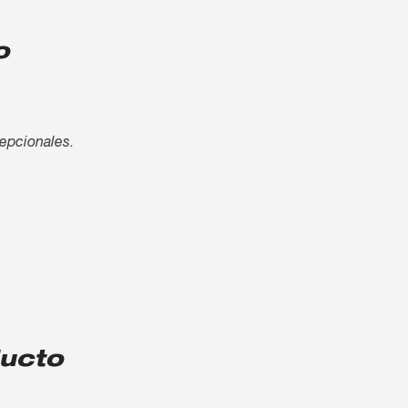
o
cepcionales.
ducto