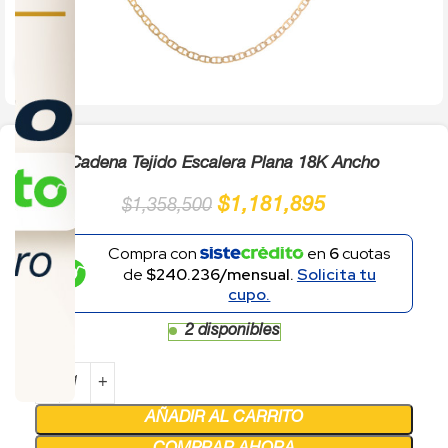
Click to enlarge
Cadena Tejido Escalera Plana 18K Ancho
$
1,181,895
$
1,358,500
Compra con
en
6
cuotas
de
$240.236/mensual.
Solicita tu
cupo.
2 disponibles
AÑADIR AL CARRITO