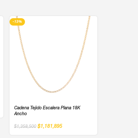
-13%
-13%
Cadena Singap
Cadena Tejido Escalera Plana 18K
$
1
$
1,495,000
Ancho
$
1,181,895
$
1,358,500