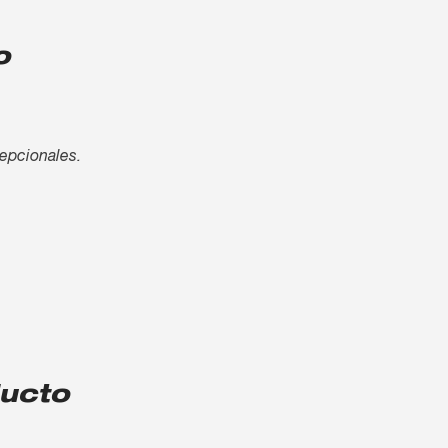
o
cepcionales.
ducto