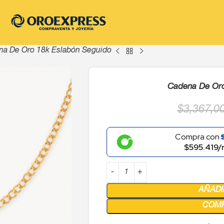
a De Oro 18k Eslabón Seguido
Cadena De Oro
$
3,367,0
Compra con
$595.419/
AÑADI
COM