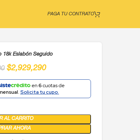
PAGA TU CONTRATO
 18k Eslabón Seguido
$
2,929,290
00
en
6
cuotas de
mensual.
Solicita tu cupo.
R AL CARRITO
PRAR AHORA