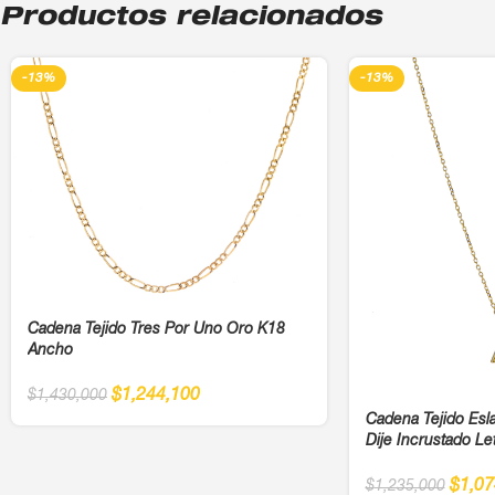
Productos relacionados
-13%
-13%
Cadena Tejido Tres Por Uno Oro K18
Ancho
$
1,244,100
$
1,430,000
Cadena Tejido Es
Dije Incrustado Le
$
1,07
$
1,235,000