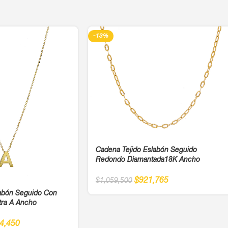
-13%
Cadena Tejido Eslabón Seguido
Redondo Diamantada18K Ancho
$
921,765
$
1,059,500
labón Seguido Con
tra A Ancho
4,450