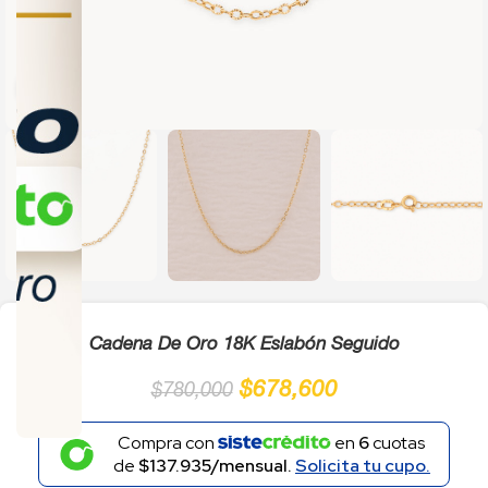
Click to enlarge
Cadena De Oro 18K Eslabón Seguido
$
678,600
$
780,000
Compra con
en
6
cuotas
de
$137.935/mensual.
Solicita tu cupo.