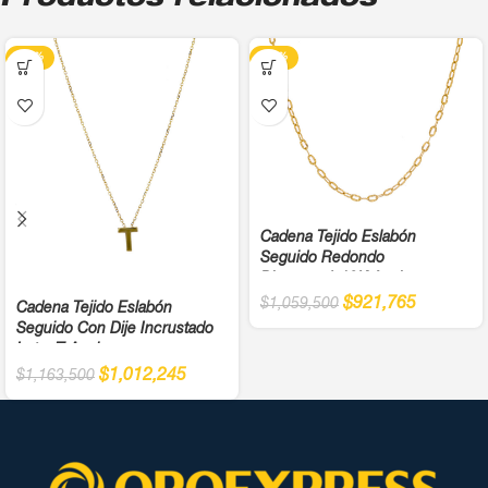
-13%
-13%
Cadena Tejido Eslabón
Seguido Redondo
Diamantada18K Ancho
$
921,765
$
1,059,500
Cadena Tejido Eslabón
Seguido Con Dije Incrustado
Letra T Ancho
$
1,012,245
$
1,163,500