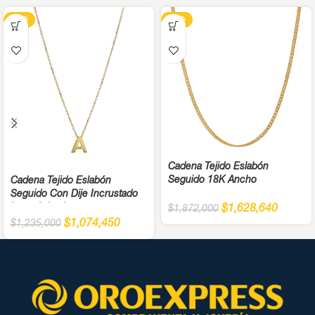
-13%
-13%
Cadena Tejido Eslabón
Seguido 18K Ancho
Cadena Tejido Eslabón
Seguido Con Dije Incrustado
Letra A Ancho
$
1,628,640
$
1,872,000
$
1,074,450
$
1,235,000