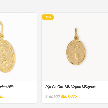
-13%
ivino Niño
Dije De Oro 18K Virgen Milagrosa
25
$
661,635
$
760,500