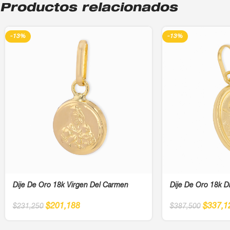
Productos relacionados
-13%
-13%
Dije De Oro 18k Virgen Del Carmen
Dije De Oro 18k D
$
201,188
$
337,1
$
231,250
$
387,500