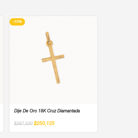
-13%
-13%
Dije De Oro 18K Cruz Diamantada
Dije De Oro 18k
$
250,125
$
39
$
287,500
$
456,250