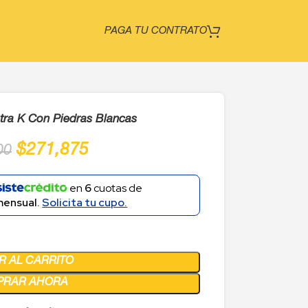
PAGA TU CONTRATO
etra K Con Piedras Blancas
$
271,875
00
en
6
cuotas de
mensual.
Solicita tu cupo.
R AL CARRITO
PRAR AHORA