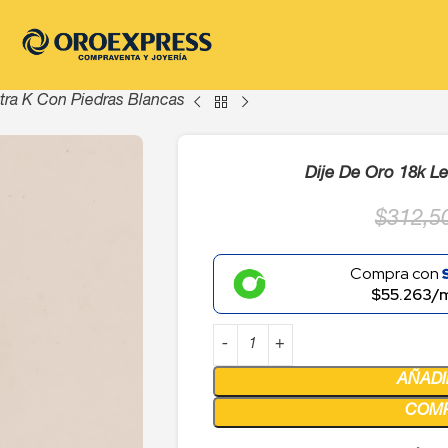
tra K Con Piedras Blancas
Dije De Oro 18k L
$
312,5
Compra con
$55.263/
AÑADI
COM