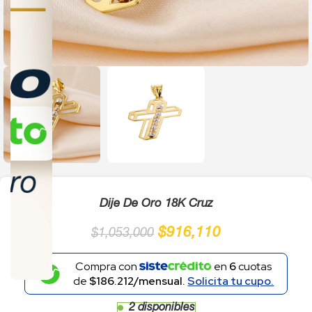
Click to enlarge
Dije De Oro 18K Cruz
$
916,110
$
1,053,000
Compra con
en
6
cuotas
de
$186.212/mensual.
Solicita tu cupo.
2 disponibles