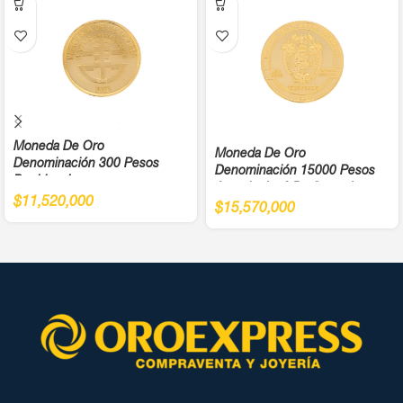
Moneda De Oro
Moneda De Oro
Denominación 300 Pesos
Denominación 15000 Pesos
Bochica Juegos
Antonio José De Sucre Ley
Panamericanos Año 1971 Cali
$
11,520,000
900
$
15,570,000
Ley 900