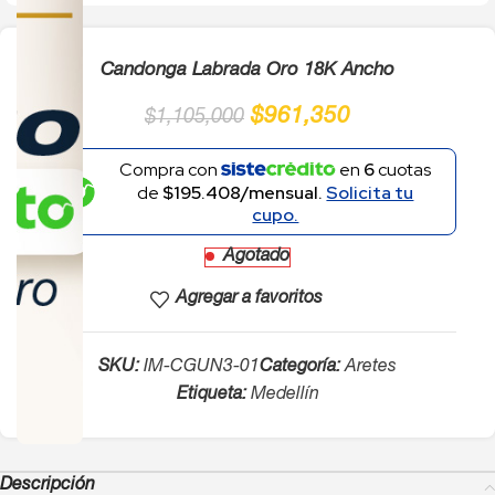
Candonga Labrada Oro 18K Ancho
$
961,350
$
1,105,000
Compra con
en
6
cuotas
de
$195.408/mensual.
Solicita tu
cupo.
Agotado
Agregar a favoritos
SKU:
IM-CGUN3-01
Categoría:
Aretes
Etiqueta:
Medellín
Descripción