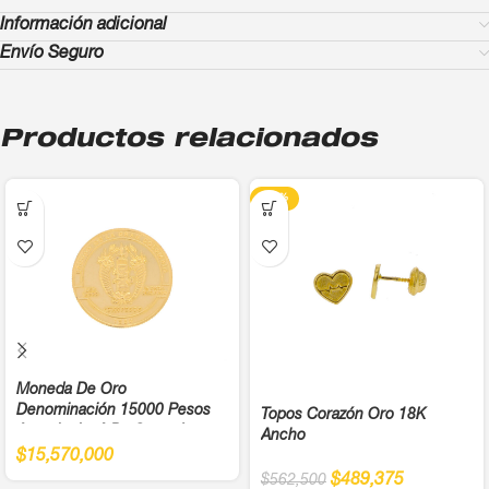
Información adicional
Envío Seguro
Productos relacionados
-13%
Moneda De Oro
Denominación 15000 Pesos
Topos Corazón Oro 18K
Antonio José De Sucre Ley
Ancho
900
$
15,570,000
$
489,375
$
562,500