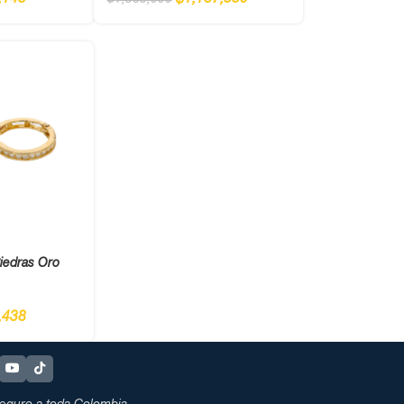
,145
$
1,187,550
$
1,365,000
iedras Oro
,438