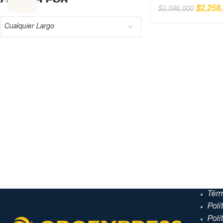
FILTRAR POR
$
2,258
$
2,596,000
Cualquier Largo
Tér
Polí
Polí