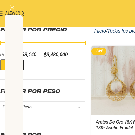
MENU
FILTRAR POR PRECIO
Inicio
Todos los pr
-13%
Precio:
$899,140
—
$3,480,000
FILTRAR
FILTRAR POR PESO
Cualquier Peso
Aretes De Oro 18K F
18K- Ancho Frontal