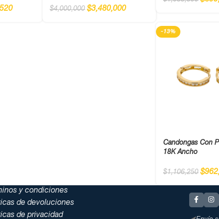
$
899
$
1,033,500
,520
$
3,480,000
$
4,000,000
-13%
Candongas Con P
18K Ancho
$
962
$
1,106,250
minos y condiciones
ticas de devoluciones
ticas de privacidad