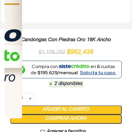
Click to enlarge
Candongas Con Piedras Oro 18K Ancho
$
962,438
$
1,106,250
Compra con
en
6
cuotas
de
$195.629/mensual.
Solicita tu cupo.
2 disponibles
AÑADIR AL CARRITO
COMPRAR AHORA