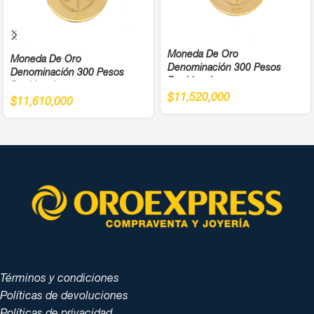
Moneda De Oro
Moneda De Oro
Denominación 300 Pesos
Denominación 300 Pesos
Bochica Juegos
Bochica Juegos
Panamericanos Año 1971 Cali
$
11,520,000
Panamericanos Año 1971 Cali
$
11,610,000
Ley 900
Ley 900
Términos y condiciones
Políticas de devoluciones