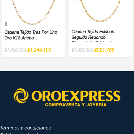
Cadena Tejido Eslabón
Cadena Tejido Tres Por Uno
Seguido Redondo
Oro K18 Ancho
Diamantada18K Ancho
$
921,765
$
1,244,100
$
1,059,500
$
1,430,000
Términos y condiciones