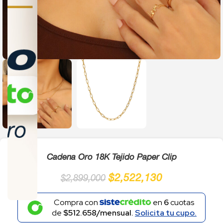
Click to enlarge
Cadena Oro 18K Tejido Paper Clip
$
2,522,130
$
2,899,000
Compra con
en
6
cuotas
de
$512.658/mensual.
Solicita tu cupo.