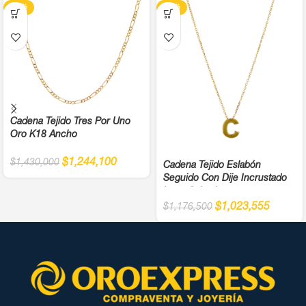
-13%
-13%
Cadena Tejido Tres Por Uno
Oro K18 Ancho
$
1,244,100
$
1,430,000
Cadena Tejido Eslabón
Seguido Con Dije Incrustado
Letra C Ancho
$
1,023,555
$
1,176,500