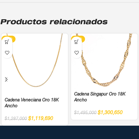
Productos relacionados
-13%
-13%
Cadena Singapur Oro 18K
Cadena Veneciana Oro 18K
Ancho
Ancho
$
1,300,650
$
1,495,000
$
1,119,690
$
1,287,000