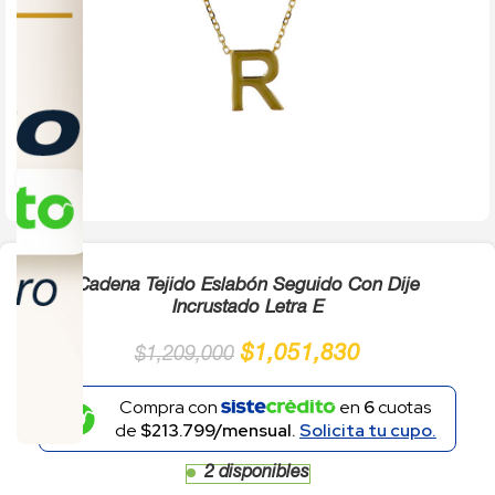
Click to enlarge
Cadena Tejido Eslabón Seguido Con Dije
Incrustado Letra E
$
1,051,830
$
1,209,000
Compra con
en
6
cuotas
de
$213.799/mensual.
Solicita tu cupo.
2 disponibles