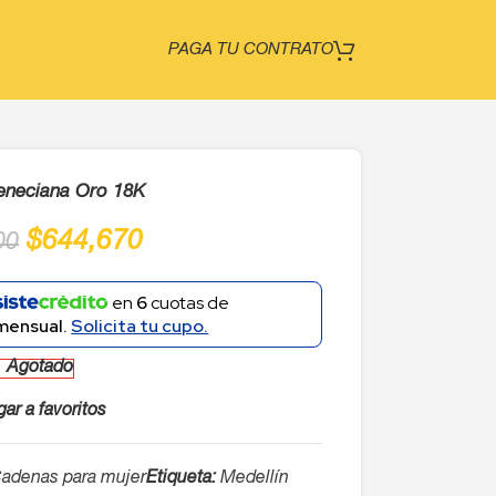
PAGA TU CONTRATO
eneciana Oro 18K
$
644,670
00
en
6
cuotas de
mensual.
Solicita tu cupo.
Agotado
ar a favoritos
adenas para mujer
Etiqueta:
Medellín