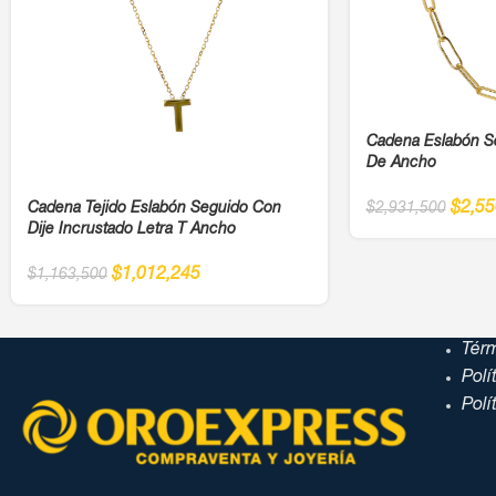
Cadena Eslabón S
De Ancho
$
2,55
Cadena Tejido Eslabón Seguido Con
$
2,931,500
Dije Incrustado Letra T Ancho
$
1,012,245
$
1,163,500
Tér
Polí
Polí