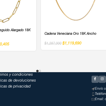
eguido Alargado 18K
Cadena Veneciana Oro 18K Ancho
$
1,119,690
$
1,287,000
0,405
minos y condiciones
ticas de devoluciones
ticas de privacidad
Envío s
Teléfo
Email: