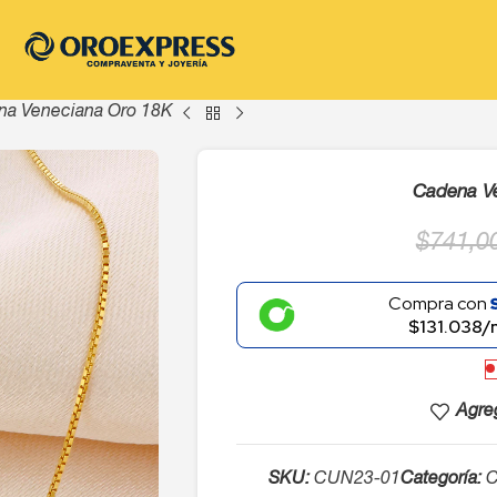
na Veneciana Oro 18K
Cadena V
$
741,0
Compra con
$131.038/
Agreg
SKU:
CUN23-01
Categoría:
C