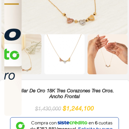
Click to enlarge
Collar De Oro 18K Tres Corazones Tres Oros.
Ancho Frontal
$
1,244,100
$
1,430,000
Compra con
en
6
cuotas
de
$252.881/mensual.
Solicita tu cupo.