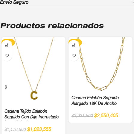
Envío Seguro
Productos relacionados
-13%
-13%
Cadena Eslabón Seguido
Alargado 18K De Ancho
Cadena Tejido Eslabón
$
2,550,405
$
2,931,500
Seguido Con Dije Incrustado
Letra C Ancho
$
1,023,555
$
1,176,500