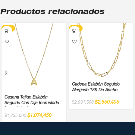
Productos relacionados
-13%
-13%
Cadena Eslabón Seguido
Alargado 18K De Ancho
Cadena Tejido Eslabón
$
2,550,405
$
2,931,500
Seguido Con Dije Incrustado
Letra A Ancho
$
1,074,450
$
1,235,000