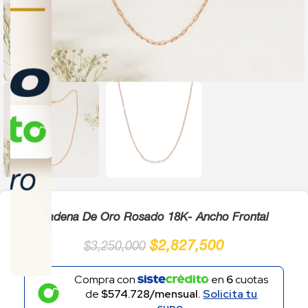
Click to enlarge
Cadena De Oro Rosado 18K- Ancho Frontal
$
2,827,500
$
3,250,000
Compra con
en
6
cuotas
de
$574.728/mensual.
Solicita tu
cupo.