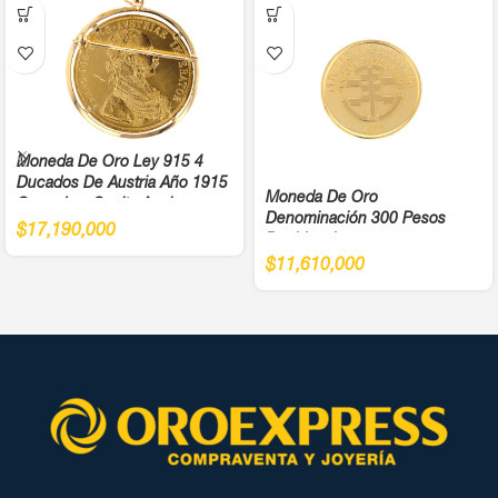
Moneda De Oro Ley 915 4
Ducados De Austria Año 1915
Moneda De Oro
Cargadera Suelta Ancho
Denominación 300 Pesos
4,5Cm
$
17,190,000
Bochica Juegos
Panamericanos Año 1971 Cali
$
11,610,000
Ley 900