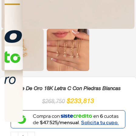
Click to enlarge
Dije De Oro 18K Letra C Con Piedras Blancas
$
233,813
$
268,750
Compra con
en
6
cuotas
de
$47.525/mensual.
Solicita tu cupo.