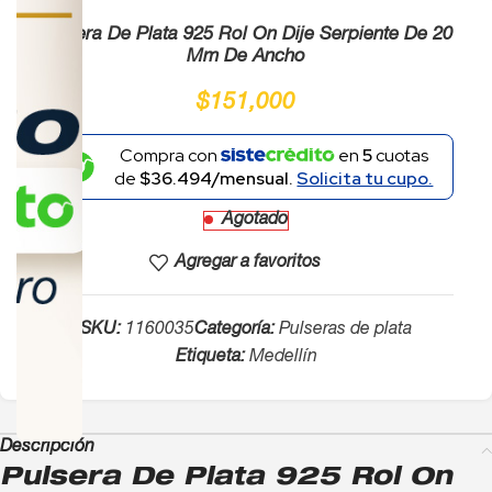
Pulsera De Plata 925 Rol On Dije Serpiente De 20
Mm De Ancho
$
151,000
Compra con
en
5
cuotas
de
$36.494/mensual.
Solicita tu cupo.
Agotado
Agregar a favoritos
SKU:
1160035
Categoría:
Pulseras de plata
Etiqueta:
Medellín
Descripción
Pulsera De Plata 925 Rol On