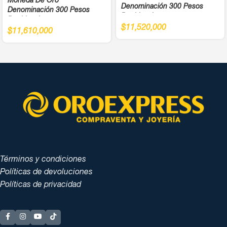
Moneda De Oro
Denominación 300 Pesos
Denominación 300 Pesos
Bochica Juegos
Bochica Juegos
Panamericanos Año 1971 Cali
$
11,520,000
Panamericanos Año 1971 Cali
$
11,610,000
Ley 900
Ley 900
Términos y condiciones
Políticas de devoluciones
Políticas de privacidad