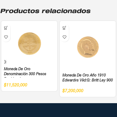
Productos relacionados
Moneda De Oro
Denominación 300 Pesos
Moneda De Oro Año 1910
Bochica Juegos
Edwardvs Viid:G: Britt Ley 900
Panamericanos Año 1971 Cali
$
11,520,000
Ley 900
$
7,200,000