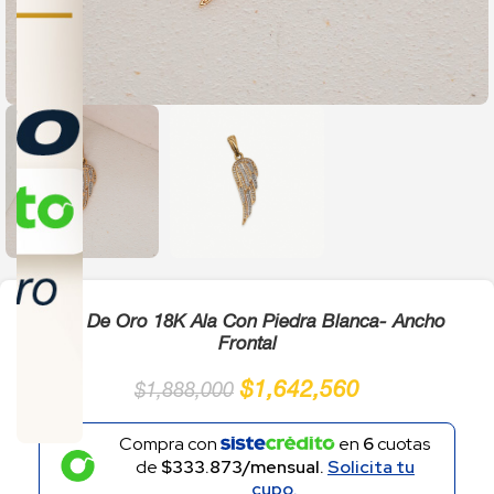
Click to enlarge
Dije De Oro 18K Ala Con Piedra Blanca- Ancho
Frontal
$
1,642,560
$
1,888,000
Compra con
en
6
cuotas
de
$333.873/mensual.
Solicita tu
cupo.