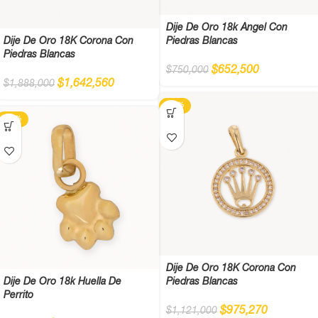
Dije De Oro 18k Ángel Con
Dije De Oro 18K Corona Con
Piedras Blancas
Piedras Blancas
$
652,500
$
750,000
$
1,642,560
$
1,888,000
-13%
-13%
Dije De Oro 18K Corona Con
Dije De Oro 18k Huella De
Piedras Blancas
Perrito
$
975,270
$
1,121,000