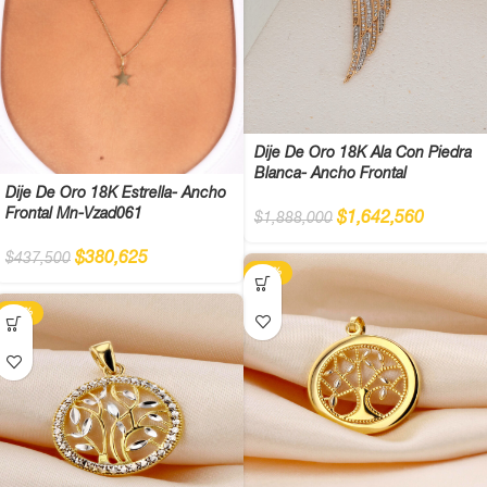
Dije De Oro 18K Ala Con Piedra
Blanca- Ancho Frontal
Dije De Oro 18K Estrella- Ancho
Frontal Mn-Vzad061
$
1,642,560
$
1,888,000
$
380,625
$
437,500
-13%
-13%