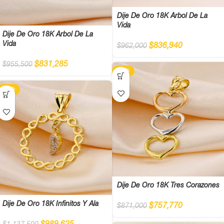
Dije De Oro 18K Árbol De La
Vida
Dije De Oro 18K Árbol De La
Vida
$
836,940
$
962,000
$
831,285
$
955,500
-13%
-13%
Dije De Oro 18K Tres Corazones
Dije De Oro 18K Infinitos Y Ala
$
757,770
$
871,000