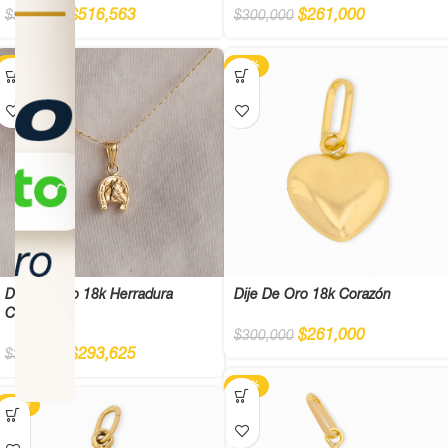
$
516,563
$
261,000
$
593,750
$
300,000
-13%
-13%
Dije De Oro 18k Herradura
Dije De Oro 18k Corazón
Caballo
$
261,000
$
300,000
$
293,625
$
337,500
-13%
-13%