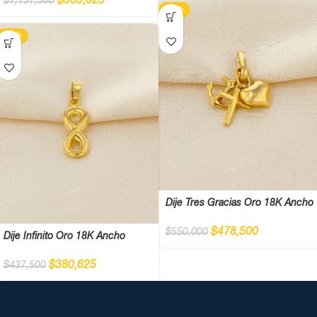
$
989,625
$
1,137,500
-13%
-13%
Dije Tres Gracias Oro 18K Ancho
$
478,500
$
550,000
Dije Infinito Oro 18K Ancho
$
380,625
$
437,500