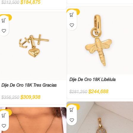
$
184,875
$
212,500
-13%
-13%
Dije De Oro 18K Libélula
Dije De Oro 18K Tres Gracias
$
244,688
$
281,250
$
309,938
$
356,250
-13%
-13%