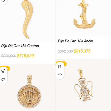
Dije De Oro 18k Ancla
Dije De Oro 18k Cuerno
$
315,375
$
362,500
$
718,620
$
826,000
-13%
-13%