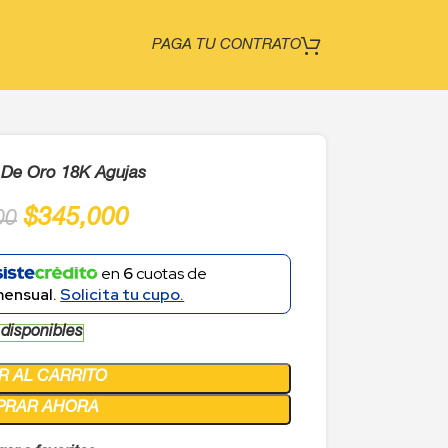
PAGA TU CONTRATO
De Oro 18K Agujas
$
345,000
00
en
6
cuotas de
mensual.
Solicita tu cupo.
 disponibles
R AL CARRITO
PRAR AHORA