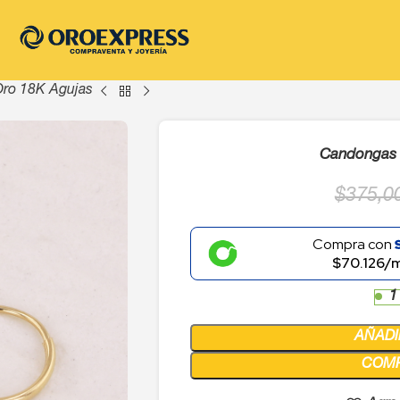
ro 18K Agujas
Candongas 
$
375,0
Compra con
$70.126/
1
AÑADI
COM