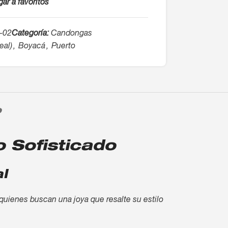
ar a favoritos
-02
Categoría:
Candongas
deal)
,
Boyacá
,
Puerto
O
o Sofisticado
l
 quienes buscan una joya que resalte su estilo