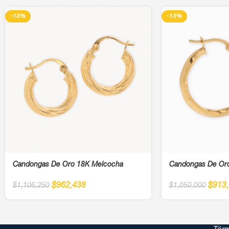
-13%
-13%
Candongas De Oro 18K Melcocha
Candongas De Or
$
962,438
$
913
$
1,106,250
$
1,050,000