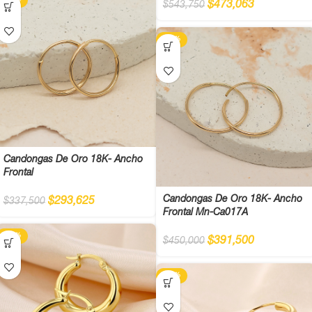
-13%
$
473,063
$
543,750
-13%
Candongas De Oro 18K- Ancho
Frontal
Candongas De Oro 18K- Ancho
$
293,625
$
337,500
Frontal Mn-Ca017A
-13%
$
391,500
$
450,000
-10%