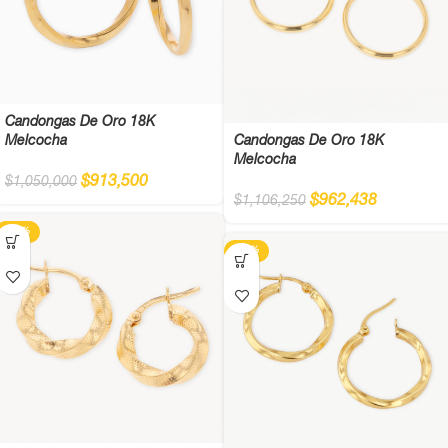
Candongas De Oro 18K
Melcocha
Candongas De Oro 18K
Melcocha
$
913,500
$
1,050,000
$
962,438
$
1,106,250
-13%
-13%