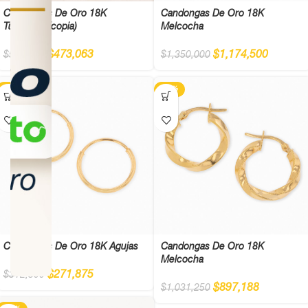
Candongas De Oro 18K
Candongas De Oro 18K
Tubulares (copia)
Melcocha
$
473,063
$
1,174,500
$
543,750
$
1,350,000
-13%
-13%
Candongas De Oro 18K Agujas
Candongas De Oro 18K
Melcocha
$
271,875
$
312,500
$
897,188
$
1,031,250