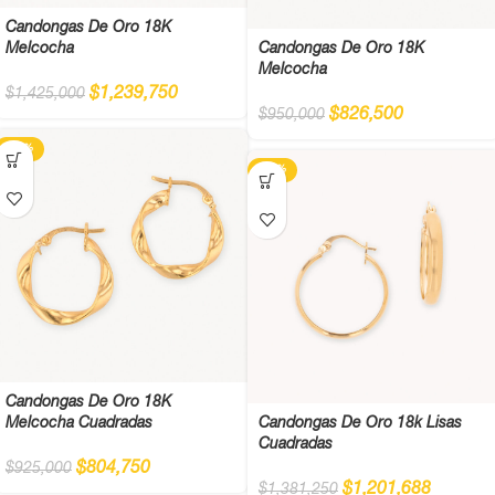
Candongas De Oro 18K
Melcocha
Candongas De Oro 18K
Melcocha
$
1,239,750
$
1,425,000
$
826,500
$
950,000
-13%
-13%
Candongas De Oro 18K
Melcocha Cuadradas
Candongas De Oro 18k Lisas
Cuadradas
$
804,750
$
925,000
$
1,201,688
$
1,381,250