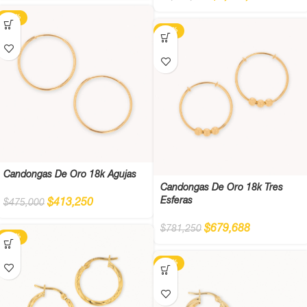
-13%
-13%
Candongas De Oro 18k Agujas
Candongas De Oro 18k Tres
Esferas
$
413,250
$
475,000
$
679,688
$
781,250
-13%
-13%