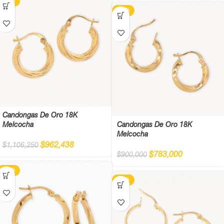
-13%
-13%
Candongas De Oro 18K
Melcocha
Candongas De Oro 18K
Melcocha
$
962,438
$
1,106,250
$
783,000
$
900,000
-13%
-13%