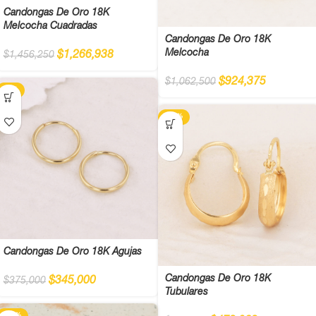
Candongas De Oro 18K
Melcocha Cuadradas
Candongas De Oro 18K
Melcocha
$
1,266,938
$
1,456,250
$
924,375
$
1,062,500
-8%
-13%
Candongas De Oro 18K Agujas
Candongas De Oro 18K
$
345,000
$
375,000
Tubulares