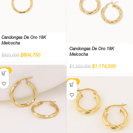
Candongas De Oro 18K
Melcocha
Candongas De Oro 18K
Melcocha
$
804,750
$
925,000
$
1,174,500
$
1,350,000
-13%
-13%