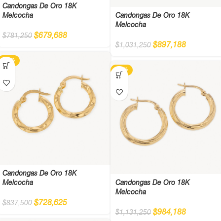
Candongas De Oro 18K
Melcocha
Candongas De Oro 18K
Melcocha
$
679,688
$
781,250
$
897,188
$
1,031,250
-13%
-13%
Candongas De Oro 18K
Melcocha
Candongas De Oro 18K
Melcocha
$
728,625
$
837,500
$
984,188
$
1,131,250