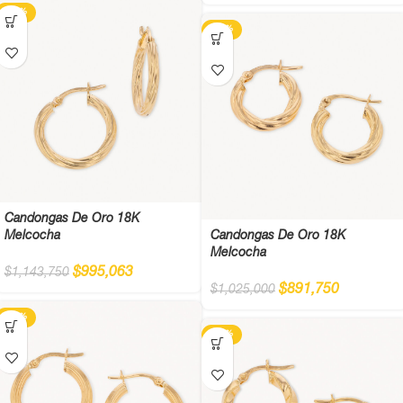
-13%
-13%
Candongas De Oro 18K
Melcocha
Candongas De Oro 18K
Melcocha
$
995,063
$
1,143,750
$
891,750
$
1,025,000
-13%
-13%