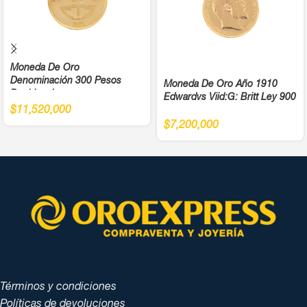
Moneda De Oro
Denominación 300 Pesos
Moneda De Oro Año 1910
Bochica Juegos
Edwardvs Viid:G: Britt Ley 900
Panamericanos Año 1971 Cali
$
11,520,000
Ley 900
$
7,200,000
Términos y condiciones
Políticas de devoluciones