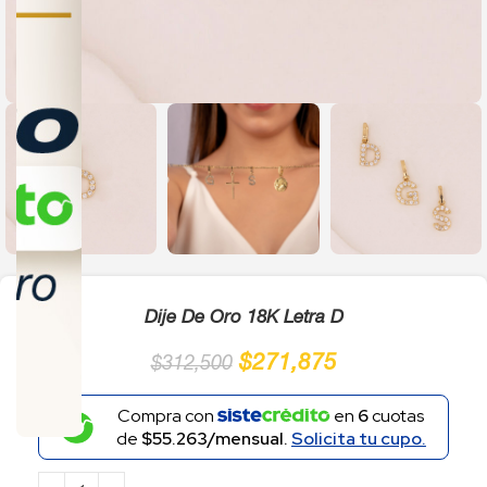
Click to enlarge
Dije De Oro 18K Letra D
$
271,875
$
312,500
Compra con
en
6
cuotas
de
$55.263/mensual.
Solicita tu cupo.