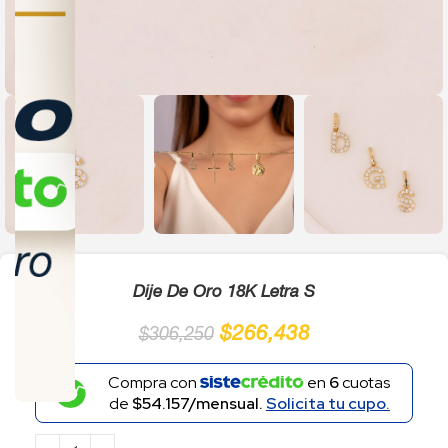
Click to enlarge
Dije De Oro 18K Letra S
$
266,438
$
306,250
Compra con
en
6
cuotas
de
$54.157/mensual.
Solicita tu cupo.