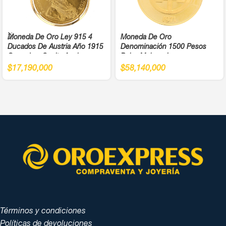
Moneda De Oro Ley 915 4
Moneda De Oro
Ducados De Austria Año 1915
Denominación 1500 Pesos
Cargadera Suelta Ancho
Balsa Muisca Juegos
4,5Cm
Panamericanos Año 1971 Cali
$
17,190,000
$
58,140,000
Ley 900
Términos y condiciones
Políticas de devoluciones