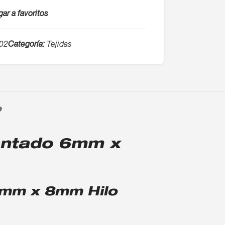
ar a favoritos
02
Categoría:
Tejidas
O
antado 6mm x
6mm x 8mm Hilo