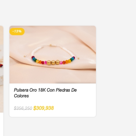
-13%
-13%
Pulsera Oro 18K Con Piedras De
Pulsera Oro Bl
Colores
Multicolor
$
309,938
$
41
$
356,250
$
475,000