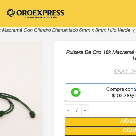
8k Macramé Con Cilindro Diamantado 6mm x 8mm Hilo Verde
Pulsera De Oro 18k Macramé
H
$
581,2
Compra con
$102.789/
AÑADI
COM