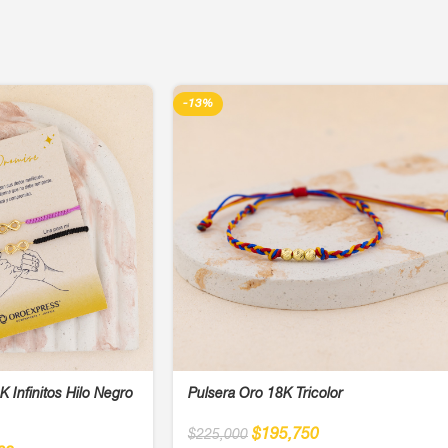
-13%
 Infinitos Hilo Negro
Pulsera Oro 18K Tricolor
$
195,750
$
225,000