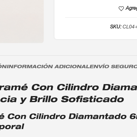
Agreg
SKU:
CL04-
ÓN
INFORMACIÓN ADICIONAL
ENVÍO SEGUR
ramé Con Cilindro Diam
ia y Brillo Sofisticado
é Con Cilindro Diamantado 
poral