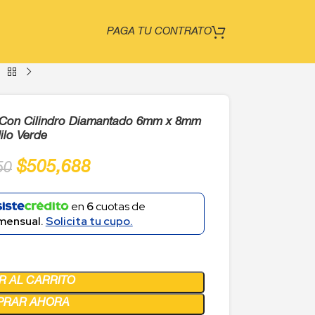
PAGA TU CONTRATO
 Con Cilindro Diamantado 6mm x 8mm
ilo Verde
$
505,688
50
en
6
cuotas de
mensual.
Solicita tu cupo.
R AL CARRITO
PRAR AHORA