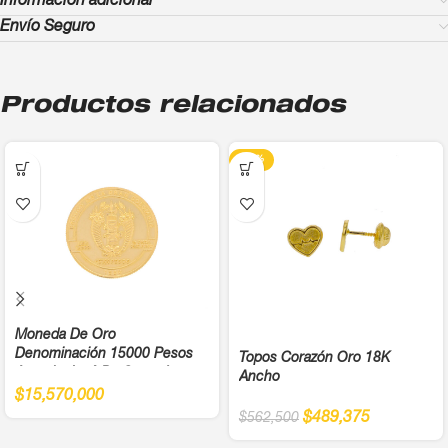
Información adicional
Envío Seguro
Productos relacionados
-13%
Moneda De Oro
Denominación 15000 Pesos
Topos Corazón Oro 18K
Antonio José De Sucre Ley
Ancho
900
$
15,570,000
$
489,375
$
562,500