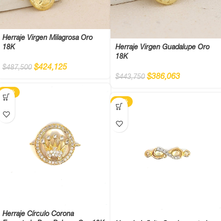
Herraje Virgen Milagrosa Oro
18K
Herraje Virgen Guadalupe Oro
18K
$
424,125
$
487,500
$
386,063
$
443,750
-13%
-13%
Herraje Círculo Corona