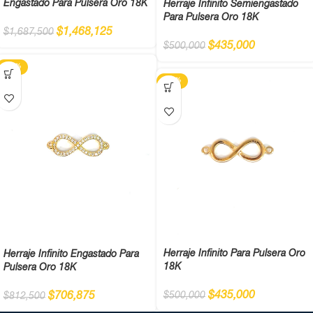
Engastado Para Pulsera Oro 18K
Herraje Infinito Semiengastado
Para Pulsera Oro 18K
$
1,468,125
$
1,687,500
$
435,000
$
500,000
-13%
-13%
Herraje Infinito Para Pulsera Oro
Herraje Infinito Engastado Para
18K
Pulsera Oro 18K
$
435,000
$
706,875
$
500,000
$
812,500