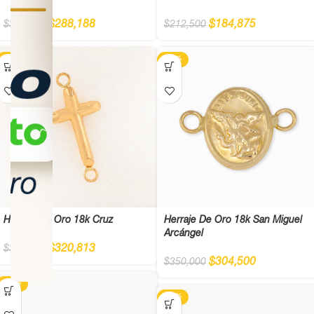
$
288,188
$
184,875
$
331,250
$
212,500
-13%
-13%
Herraje De Oro 18k Cruz
Herraje De Oro 18k San Miguel
Arcángel
$
320,813
$
368,750
$
304,500
$
350,000
-13%
-13%