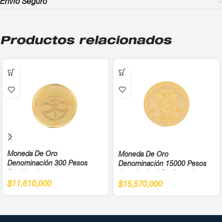
Envío Seguro
Productos relacionados
Moneda De Oro
Moneda De Oro
Denominación 300 Pesos
Denominación 15000 Pesos
Bochica Juegos
Antonio José De Sucre Ley
Panamericanos Año 1971 Cali
900
$
11,610,000
$
15,570,000
Ley 900