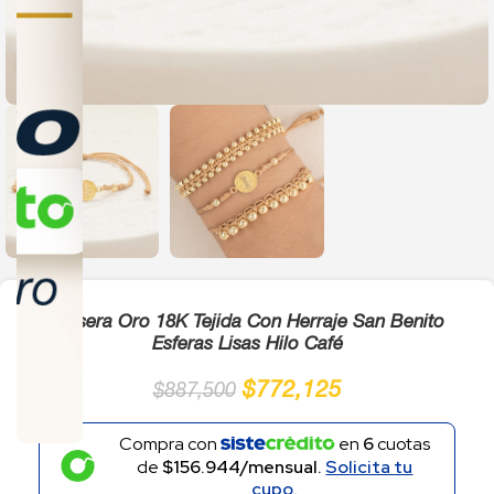
Click to enlarge
Pulsera Oro 18K Tejida Con Herraje San Benito
Esferas Lisas Hilo Café
$
772,125
$
887,500
Compra con
en
6
cuotas
de
$156.944/mensual.
Solicita tu
cupo.