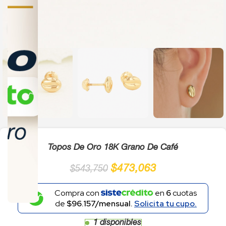
Click to enlarge
Topos De Oro 18K Grano De Café
$
473,063
$
543,750
Compra con
en
6
cuotas
de
$96.157/mensual.
Solicita tu cupo.
1 disponibles