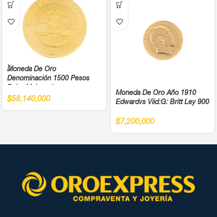
Moneda De Oro
Denominación 1500 Pesos
Balsa Muisca Juegos
Moneda De Oro Año 1910
Panamericanos Año 1971 Cali
$
58,140,000
Edwardvs Viid:G: Britt Ley 900
Ley 900
$
7,200,000