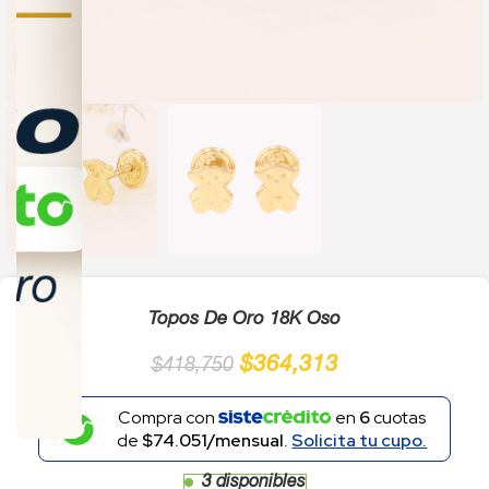
Click to enlarge
Topos De Oro 18K Oso
$
364,313
$
418,750
Compra con
en
6
cuotas
de
$74.051/mensual.
Solicita tu cupo.
3 disponibles