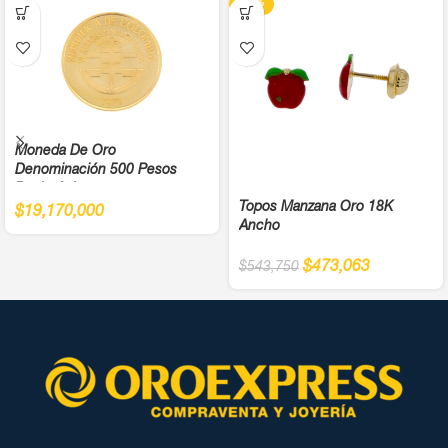
-13%
Moneda De Oro
Denominación 500 Pesos
Bachué Juegos
Topos Manzana Oro 18K
Panamericanos Año 1971 Cali
$
19,170,000
Ancho
Ley 900
$
473,063
$
543,750