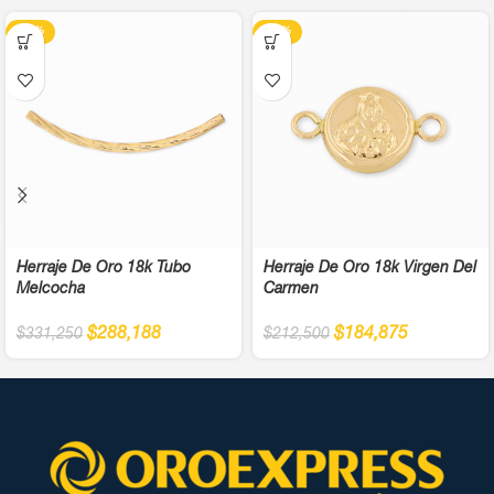
-13%
-13%
Herraje De Oro 18k Tubo
Herraje De Oro 18k Virgen Del
Melcocha
Carmen
$
288,188
$
184,875
$
331,250
$
212,500