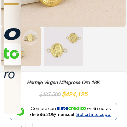
Click to enlarge
Herraje Virgen Milagrosa Oro 18K
$
424,125
$
487,500
Compra con
en
6
cuotas
de
$86.209/mensual.
Solicita tu cupo.