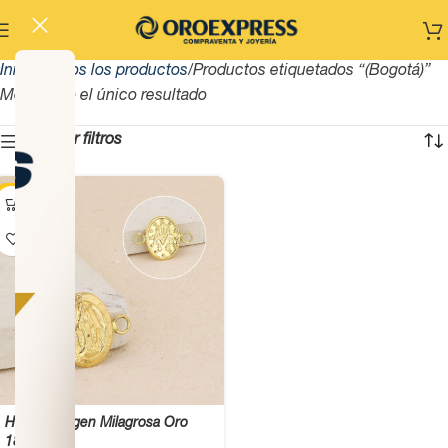
Inicio
Todos los productos
Productos etiquetados “(Bogotá)”
Mostrando el único resultado
Mostrar filtros
-13%
Herraje Virgen Milagrosa Oro
18K