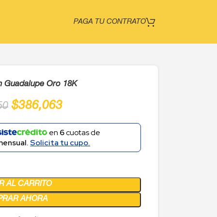
PAGA TU CONTRATO
en Guadalupe Oro 18K
$
386,063
50
en
6
cuotas de
mensual.
Solicita tu cupo.
R AL CARRITO
PRAR AHORA