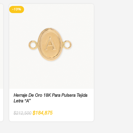
-13%
-13%
Herraje De Oro 18K Para Pulsera Tejida
Herraje Virgen
Letra “A”
$
42
$
487,500
$
184,875
$
212,500