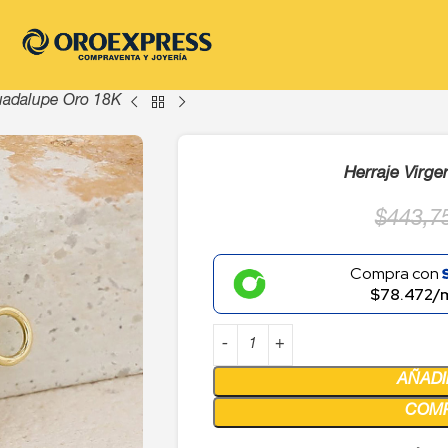
uadalupe Oro 18K
Herraje Virg
$
443,7
Compra con
$78.472/
AÑADI
COM