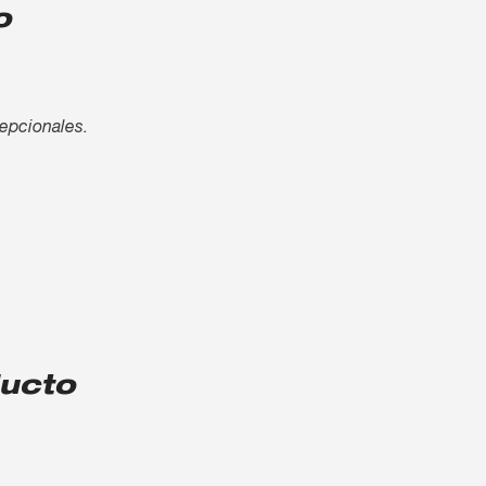
o
cepcionales.
ducto