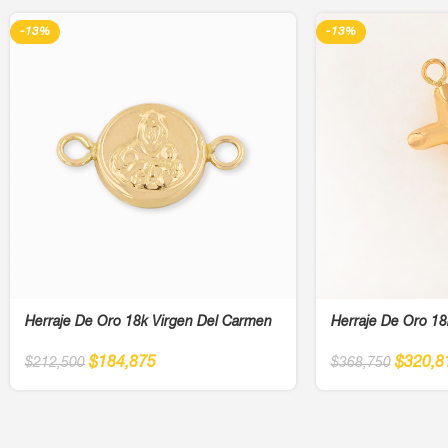
-13%
-13%
Herraje De Oro 18k Virgen Del Carmen
Herraje De Oro 18
$
184,875
$
320,8
$
212,500
$
368,750