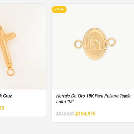
-13%
k Cruz
Herraje De Oro 18K Para Pulsera Tejida
Letra “M”
13
$
184,875
$
212,500