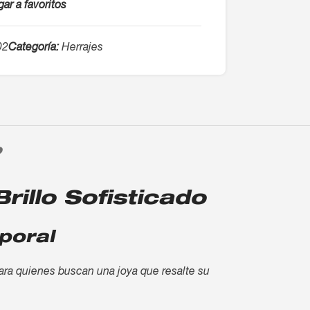
ar a favoritos
02
Categoría:
Herrajes
O
rillo Sofisticado
poral
para quienes buscan una joya que resalte su