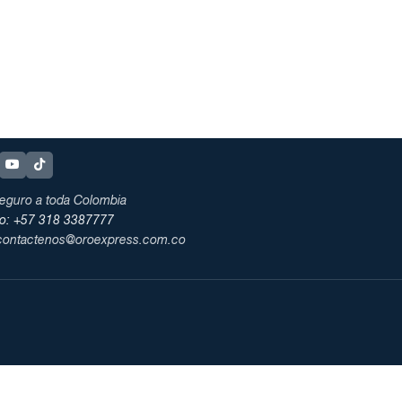
eguro a toda Colombia
no: +57 318 3387777
 contactenos@oroexpress.com.co