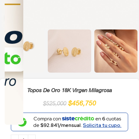
Click to enlarge
Topos De Oro 18K Virgen Milagrosa
$
456,750
$
525,000
Compra con
en
6
cuotas
de
$92.841/mensual.
Solicita tu cupo.