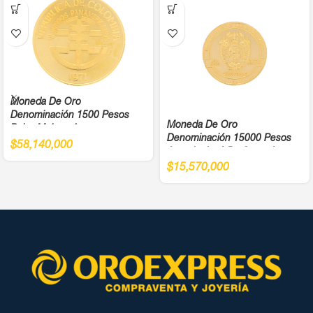
Moneda De Oro
Denominación 1500 Pesos
Moneda De Oro
Balsa Muisca Juegos
Denominación 15000 Pesos
Panamericanos Año 1971 Cali
$
58,140,000
Antonio José De Sucre Ley
Ley 900
900
$
15,570,000