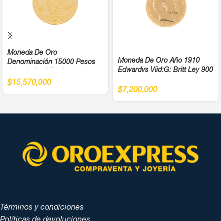
Moneda De Oro
Moneda De Oro Año 1910
Denominación 15000 Pesos
Edwardvs Viid:G: Britt Ley 900
Antonio José De Sucre Ley
900
$
15,570,000
$
7,200,000
Términos y condiciones
Políticas de devoluciones