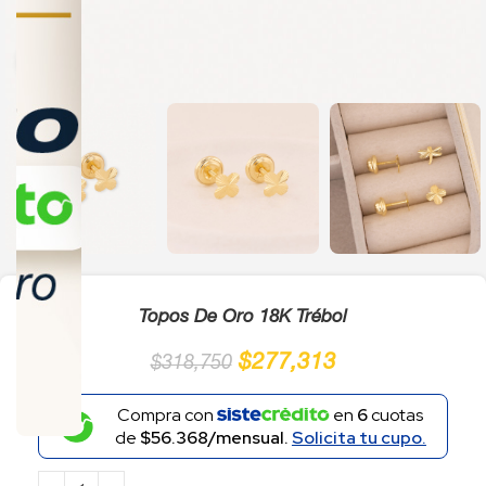
Click to enlarge
Topos De Oro 18K Trébol
$
277,313
$
318,750
Compra con
en
6
cuotas
de
$56.368/mensual.
Solicita tu cupo.