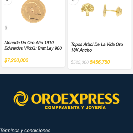
Moneda De Oro Año 1910
Topos Árbol De La Vida Oro
Edwardvs Viid:G: Britt Ley 900
18K Ancho
$
7,200,000
$
456,750
$
525,000
Términos y condiciones