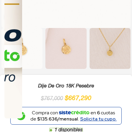
Click to enlarge
Dije De Oro 18K Pesebre
$
667,290
$
767,000
Compra con
en
6
cuotas
de
$135.636/mensual.
Solicita tu cupo.
1 disponibles