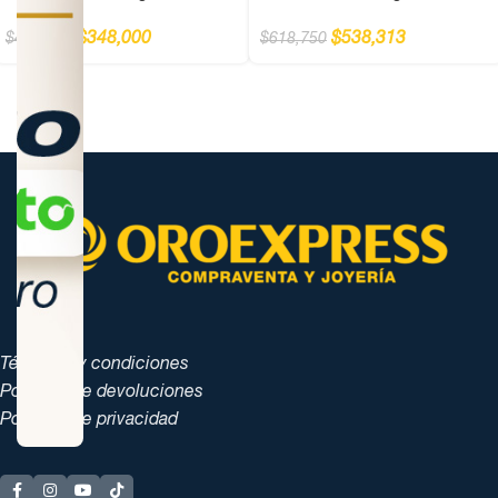
$
348,000
$
538,313
$
400,000
$
618,750
Términos y condiciones
Políticas de devoluciones
Políticas de privacidad