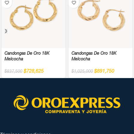
Candongas De Oro 18K
Candongas De Oro 18K
Melcocha
Melcocha
$
728,625
$
891,750
$
837,500
$
1,025,000