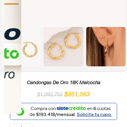
Click to enlarge
Candongas De Oro 18K Melcocha
$
951,563
$
1,093,750
Compra con
en
6
cuotas
de
$193.418/mensual.
Solicita tu cupo.