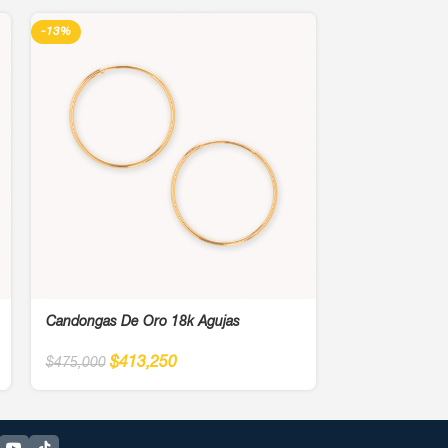
-13%
-13%
Candongas De Oro 18k Agujas
Candongas De 
$
413,250
$
67
$
475,000
$
781,250