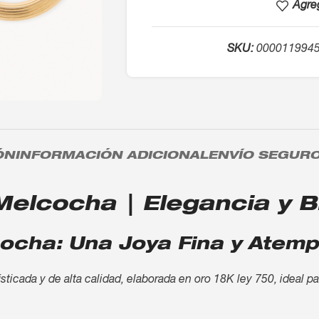
Agreg
SKU:
000011994
ÓN
INFORMACIÓN ADICIONAL
ENVÍO SEGUR
lcocha | Elegancia y Bri
cha: Una Joya Fina y Atemp
icada y de alta calidad, elaborada en oro 18K ley 750, ideal p