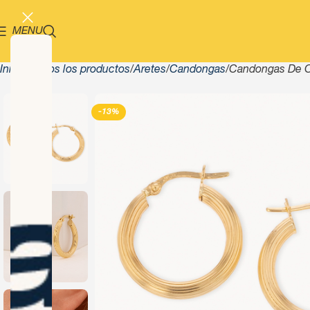
MENU
Inicio
Todos los productos
Aretes
Candongas
Candongas De 
-13%