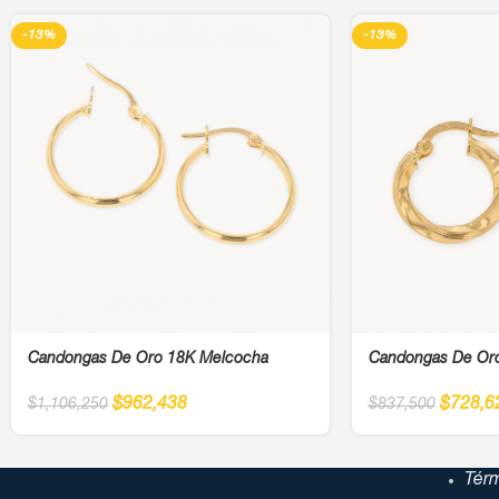
-13%
-13%
Candongas De Oro 18K Melcocha
Candongas De Or
$
962,438
$
728,6
$
1,106,250
$
837,500
Tér