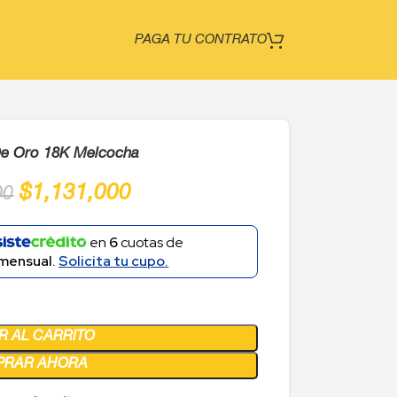
PAGA TU CONTRATO
e Oro 18K Melcocha
$
1,131,000
00
en
6
cuotas de
mensual.
Solicita tu cupo.
R AL CARRITO
PRAR AHORA