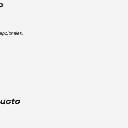
o
cepcionales.
ducto