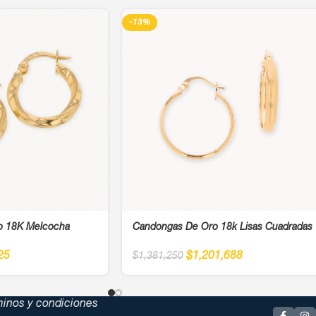
-13%
o 18K Melcocha
Candongas De Oro 18k Lisas Cuadradas
25
$
1,201,688
$
1,381,250
minos y condiciones