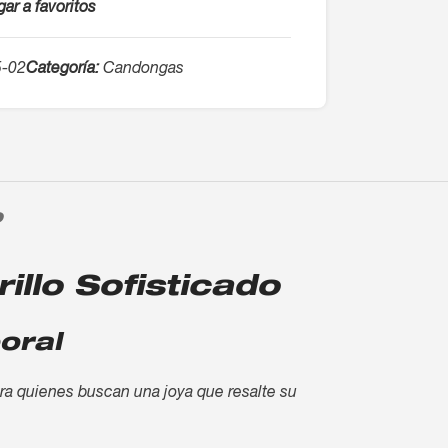
ar a favoritos
5-02
Categoría:
Candongas
O
llo Sofisticado
oral
ara quienes buscan una joya que resalte su