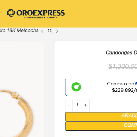
Oro 18K Melcocha
Candongas D
$
1,300,0
Compra con
$229.892/
AÑADI
COM