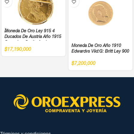
Moneda De Oro Ley 915 4
Ducados De Austria Año 1915
Cargadera Suelta Ancho
Moneda De Oro Año 1910
4,5Cm
$
17,190,000
Edwardvs Viid:G: Britt Ley 900
$
7,200,000