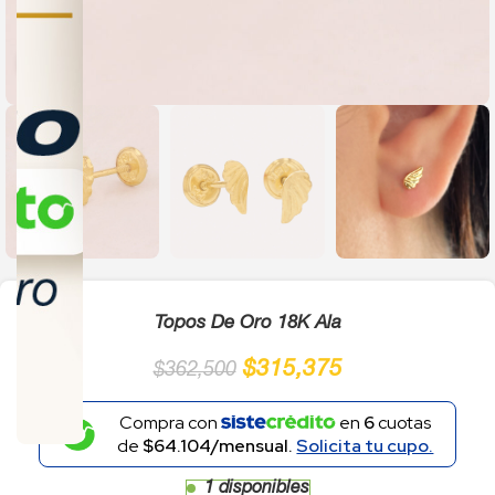
Click to enlarge
Topos De Oro 18K Ala
$
315,375
$
362,500
Compra con
en
6
cuotas
de
$64.104/mensual.
Solicita tu cupo.
1 disponibles