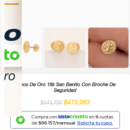
Click to enlarge
Topos De Oro 18k San Benito Con Broche De
Seguridad
$
473,063
$
543,750
Compra con
en
6
cuotas
de
$96.157/mensual.
Solicita tu cupo.