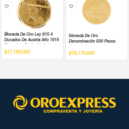
Moneda De Oro Ley 915 4
Moneda De Oro
Ducados De Austria Año 1915
Denominación 500 Pesos
Cargadera Suelta Ancho
Bachué Juegos
4,5Cm
$
17,190,000
Panamericanos Año 1971 Cali
$
19,170,000
Ley 900