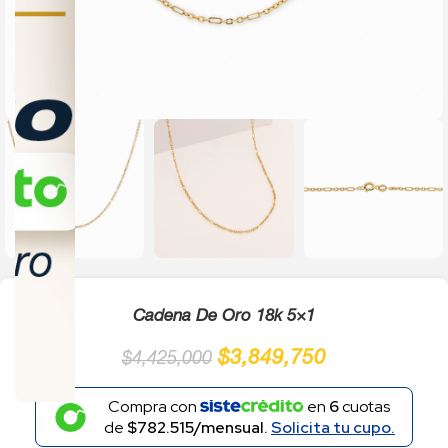
Click to enlarge
Cadena De Oro 18k 5×1
$
3,849,750
$
4,425,000
Compra con
en
6
cuotas
de
$782.515/mensual.
Solicita tu cupo.