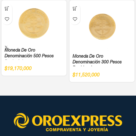
Moneda De Oro
Denominación 500 Pesos
Moneda De Oro
Bachué Juegos
Denominación 300 Pesos
Panamericanos Año 1971 Cali
Bochica Juegos
$
19,170,000
Ley 900
Panamericanos Año 1971 Cali
$
11,520,000
Ley 900