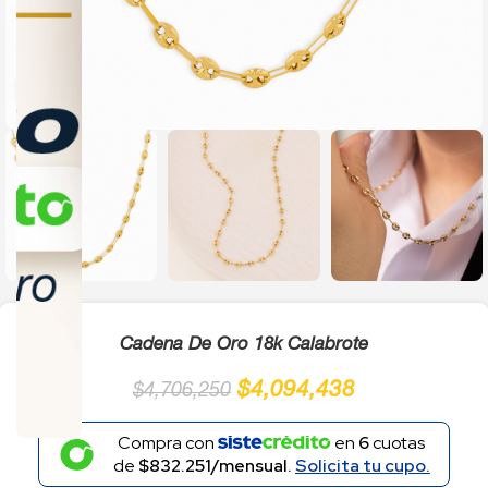
Click to enlarge
Cadena De Oro 18k Calabrote
$
4,094,438
$
4,706,250
Compra con
en
6
cuotas
de
$832.251/mensual.
Solicita tu cupo.