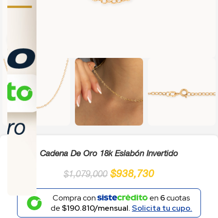
Click to enlarge
Cadena De Oro 18k Eslabón Invertido
$
938,730
$
1,079,000
Compra con
en
6
cuotas
de
$190.810/mensual.
Solicita tu cupo.