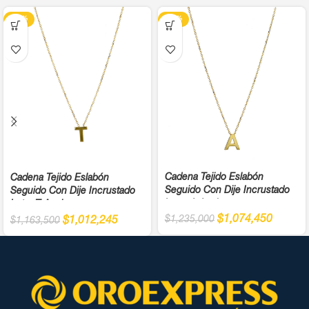
-13%
-13%
Cadena Tejido Eslabón
Cadena Tejido Eslabón
Seguido Con Dije Incrustado
Seguido Con Dije Incrustado
Letra A Ancho
Letra T Ancho
$
1,074,450
$
1,235,000
$
1,012,245
$
1,163,500