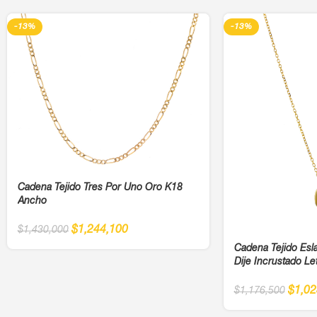
-13%
-13%
Cadena Tejido Tres Por Uno Oro K18
Ancho
$
1,244,100
$
1,430,000
Cadena Tejido Es
Dije Incrustado L
$
1,02
$
1,176,500