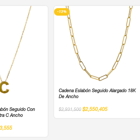
-13%
Cadena Eslabón Seguido Alargado 18K
De Ancho
$
2,550,405
labón Seguido Con
$
2,931,500
etra C Ancho
3,555