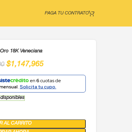
PAGA TU CONTRATO
Oro 18K Veneciana
$
1,147,965
00
en
6
cuotas de
mensual.
Solicita tu cupo.
 disponibles
R AL CARRITO