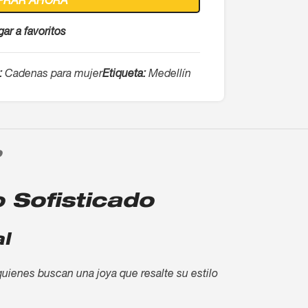
PRAR AHORA
ar a favoritos
:
Cadenas para mujer
Etiqueta:
Medellín
O
 Sofisticado
l
quienes buscan una joya que resalte su estilo