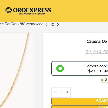
na De Oro 18K Veneciana
Cadena De 
$
1,319,5
Compra con
$233.339/
2
AÑADI