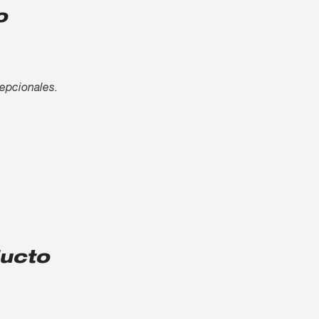
o
cepcionales.
ducto