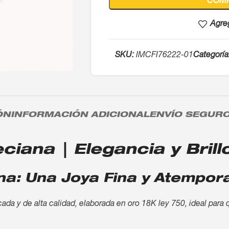
COM
Agreg
SKU:
IMCFI76222-01
Categoría
ÓN
INFORMACIÓN ADICIONAL
ENVÍO SEGUR
ana | Elegancia y Brillo
a: Una Joya Fina y Atempora
da y de alta calidad, elaborada en oro 18K ley 750, ideal para 