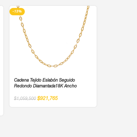
-13%
-13%
Cadena Tejido Eslabón Seguido
Cadena De Oro 
Redondo Diamantada18K Ancho
$
1
$
1,378,000
$
921,765
$
1,059,500