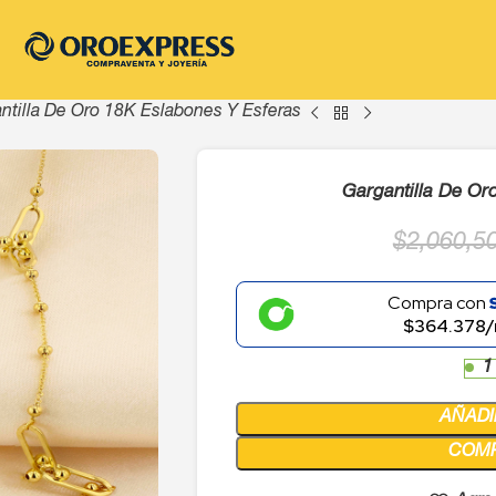
ntilla De Oro 18K Eslabones Y Esferas
Gargantilla De Or
$
2,060,5
Compra con
$364.378/
1
AÑADI
COM