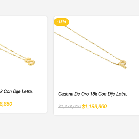
-13%
 Con Dije Letra.
Cadena De Oro 18k Con Dije Letra.
8,860
$
1,198,860
$
1,378,000