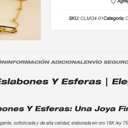
Agreg
SKU:
CLMO4-01
Categoría:
C
ÓN
INFORMACIÓN ADICIONAL
ENVÍO SEGUR
slabones Y Esferas | Eleg
bones Y Esferas: Una Joya Fi
ante, sofisticada y de alta calidad, elaborada en oro 18K ley 7