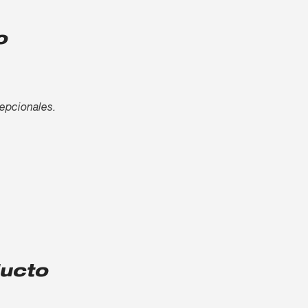
o
cepcionales.
ducto