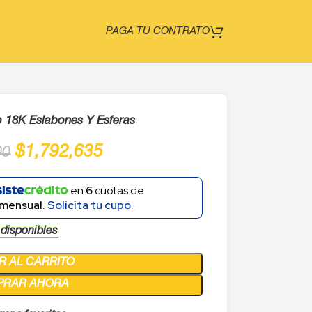
PAGA TU CONTRATO
o 18K Eslabones Y Esferas
$
1,792,635
00
en
6
cuotas de
mensual.
Solicita tu cupo.
 disponibles
R AL CARRITO
PRAR AHORA