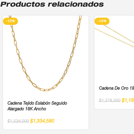
Productos relacionados
-13%
-13%
Cadena De Oro 18k
$
1,19
$
1,378,000
Cadena Tejido Eslabón Seguido
Alargado 18K Ancho
$
1,334,580
$
1,534,000