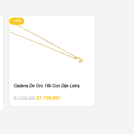
-13%
-13%
Cadena De Oro 18k Con Dije Letra.
Cadena De Oro 
$
1,198,860
$
1,378,000
$
1
$
1,378,000