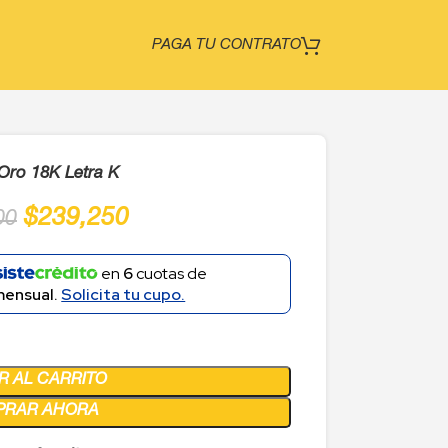
PAGA TU CONTRATO
 Oro 18K Letra K
$
239,250
00
en
6
cuotas de
mensual.
Solicita tu cupo.
R AL CARRITO
PRAR AHORA