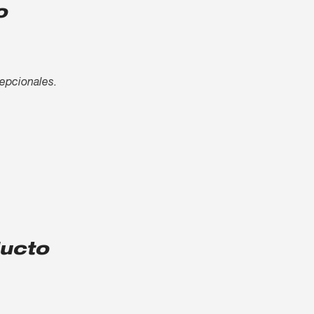
o
cepcionales.
ducto