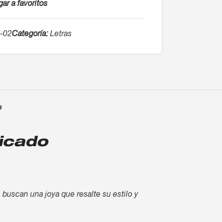
ar a favoritos
.-02
Categoría:
Letras
O
ticado
s buscan una joya que resalte su estilo y