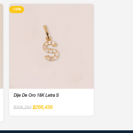
-13%
-13%
Dije De Oro 18K Letra S
Dije De Oro 18
$
266,438
$
30
$
306,250
$
350,000