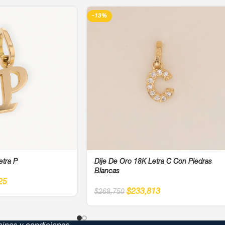
-13%
etra P
Dije De Oro 18K Letra C Con Piedras
Blancas
25
$
233,813
$
268,750