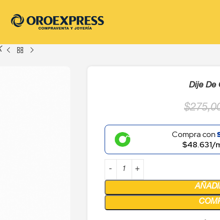
K
Dije De
$
275,0
Compra con
$48.631/
AÑADI
COM