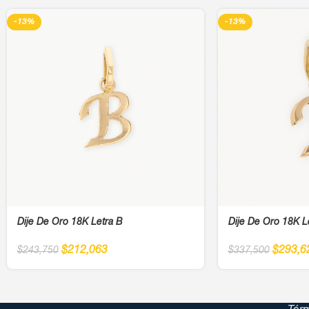
-13%
-13%
Dije De Oro 18K Letra B
Dije De Oro 18K L
$
212,063
$
293,6
$
243,750
$
337,500