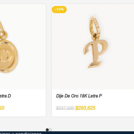
-13%
etra D
Dije De Oro 18K Letra P
50
$
293,625
$
337,500