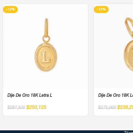
-13%
-13%
Dije De Oro 18K Letra L
Dije De Oro 18K L
$
250,125
$
239,2
$
287,500
$
275,000