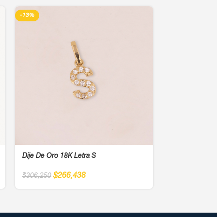
-13%
-13%
Dije De Oro 18K Letra S
Dije De Oro 18
Blancas
$
266,438
$
306,250
$
29
$
337,500