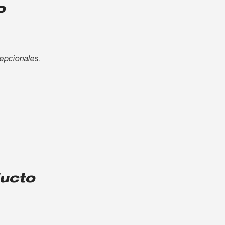
o
cepcionales.
ducto