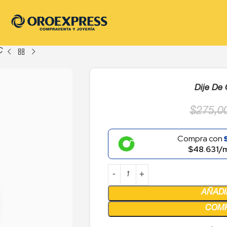
C
Dije De
$
275,0
Compra con
$48.631/
AÑADI
COM