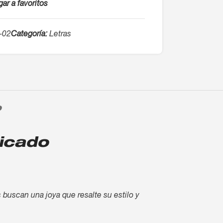
ar a favoritos
-02
Categoría:
Letras
O
ticado
s buscan una joya que resalte su estilo y