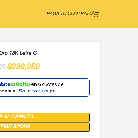
PAGA TU CONTRATO
 Oro 18K Letra C
$
239,250
00
en
6
cuotas de
mensual.
Solicita tu cupo.
R AL CARRITO
PRAR AHORA